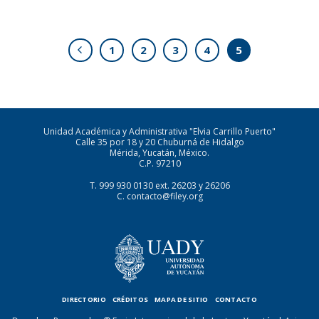
1
2
3
4
5
Unidad Académica y Administrativa "Elvia Carrillo Puerto"
Calle 35 por 18 y 20 Chuburná de Hidalgo
Mérida, Yucatán, México.
C.P. 97210
T.
999 930 0130
ext. 26203 y 26206
C.
contacto@filey.org
DIRECTORIO
CRÉDITOS
MAPA DE SITIO
CONTACTO