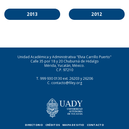
2013
2012
Unidad Académica y Administrativa "Elvia Carrillo Puerto"
Calle 35 por 18 y 20 Chuburná de Hidalgo
Mérida, Yucatán, México.
C.P. 97210
T.
999 930 0130
ext. 26203 y 26206
C.
contacto@filey.org
DIRECTORIO
CRÉDITOS
MAPA DE SITIO
CONTACTO