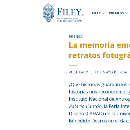
Skip
to
FILEY
PREMIOS
content
PRENSA
La memoria emoc
retratos fotogr
PUBLICADO EL
7 DE MAYO DE 2026
¿Qué historias guardan los 
historias nos reconocemos y
Instituto Nacional de Antro
Palacio Cantón
, la Feria In
Diseño (CAHAD) de la Unive
Bénédicte Desrus en el clau