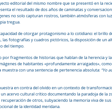
yecto editorial del mismo nombre que se presentó en la recie
esenta el resultado de dos años de caminatas y conversacion
ágenes no solo capturan rostros, también atmósferas con lu
pia tregua.
apacidad de otorgar protagonismo a lo cotidiano: el brillo de
 las fotografías y cuadros pictóricos, la disposición de un alt
o del tiempo.
 por fragmentos de historias que hablan de la herencia y 
n imágenes de habitantes «profundamente arraigados», como
a muestra con una sentencia de pertenencia absoluta:
“Yo a
estra en contra del olvido en un contexto de transformaci
n acervo cultural crítico documentando la paradoja de la zo
la recuperación de otros, subyaciendo la memoria viva de sus 
cional de la identidad meridana.