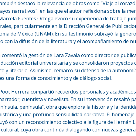
ambién destacó la relevancia de obras como “Viaje al corazón
yos narrativos”, en las que el autor reflexiona sobre la memo
i Marcela Fuentes Ortega evocó su experiencia de trabajo jun
urales, particularmente en la Dirección General de Publicacio
ma de México (UNAM). En su testimonio subrayó la generosi
 con la difusión de la literatura y el acompañamiento de nu
a comentó la gestión de Lara Zavala como director de publi
roducción editorial universitaria y se consolidaron proyectos
ico y literario. Asimismo, remarcó su defensa de la autonomía 
 es una forma de conocimiento y de diálogo social.
 Poot Herrera compartió recuerdos personales y académicos 
rrador, cuentista y novelista. En su intervención resaltó p
ínsula, península”, obra que explora la historia y la identid
istórica y una profunda sensibilidad narrativa. El homenaje,
luyó con un reconocimiento colectivo a la figura de Hernán L
 cultural, cuya obra continúa dialogando con nuevas generac