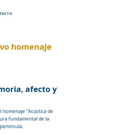
TACTO
ivo homenaje
moria, afecto y
 el homenaje “Acústica de
gura fundamental de la
 península.