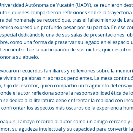
a Universidad Autónoma de Yucatán (UADY), se reunieron dest
tor, quienes compartieron reflexiones sobre la trayectoria l
ra del homenaje se recordó que, tras el fallecimiento de La
démica expresó un profundo pesar por su partida. En ese con
especial dedicándole una de sus salas de presentaciones, ub
mbre, como una forma de preservar su legado en el espacio u
ncuentro fue la participación de sus nietos, quienes ofrec
onor a su abuelo.
evocaron recuerdos familiares y reflexiones sobre la memoria
e vivir sin palabras ni abrazos pendientes. La mesa continuó
, hijo del escritor, quien compartió un fragmento del ensayo
onde el autor reflexiona sobre la responsabilidad ética de los
 se dedica a la literatura debe enfrentar la realidad con inc
e confrontar los aspectos más oscuros de la experiencia hu
r Joaquín Tamayo recordó al autor como un amigo cercano y
mor, su agudeza intelectual y su capacidad para convertir l