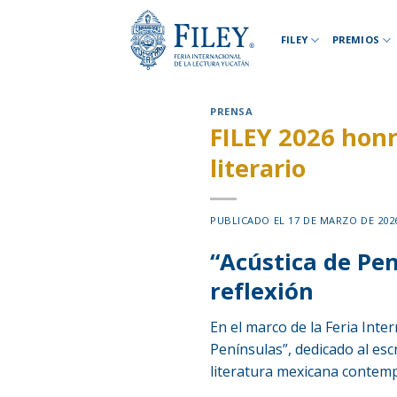
Skip
to
FILEY
PREMIOS
content
PRENSA
FILEY 2026 hon
literario
PUBLICADO EL
17 DE MARZO DE 202
“Acústica de Pe
reflexión
En el marco de la Feria Inte
Penínsulas”, dedicado al es
literatura mexicana contemp