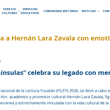
ESPACIO
SERVICIOS
COMUNIDAD EDITORIAL
NOTICIAS
CON
CULTURAL
EDUCATIVOS
ra a Hernán Lara Zavala con emot
6
nínsulas” celebra su legado con me
rnacional de la Lectura Yucatán (FILEY) 2026, se llevó a cabo
critor, académico y promotor cultural Hernán Lara Zavala, fi
oránea y estrechamente vinculada con la vida cultural de la