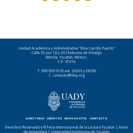
Unidad Académica y Administrativa "Elvia Carrillo Puerto"
Calle 35 por 18 y 20 Chuburná de Hidalgo
Mérida, Yucatán, México.
C.P. 97210
T.
999 930 0130
ext. 26203 y 26206
C.
contacto@filey.org
DIRECTORIO
CRÉDITOS
MAPA DE SITIO
CONTACTO
Derechos Reservados © Feria Internacional de la Lectura Yucatán |
Aviso
de privacidad
|
Universidad Autónoma de Yucatán