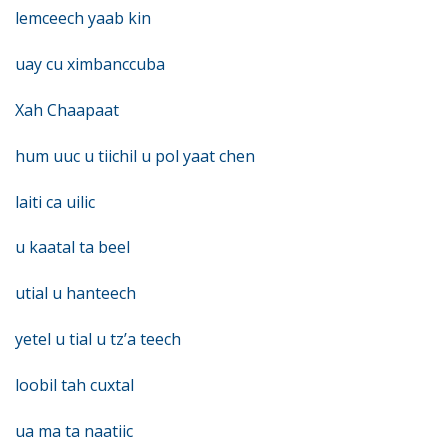
lemceech yaab kin
uay cu ximbanccuba
Xah Chaapaat
hum uuc u tiichil u pol yaat chen
laiti ca uilic
u kaatal ta beel
utial u hanteech
yetel u tial u tz’a teech
loobil tah cuxtal
ua ma ta naatiic