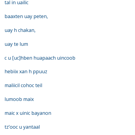
tal in uailic
baaxten uay peten,
uay h chakan,
uay te lum
c u [uc]hben huapaach uincoob
hebiix xan h ppuuz
maliicil cohoc teil
lumoob maix
maic x uinic bayanon
tz’ooc u yantaal