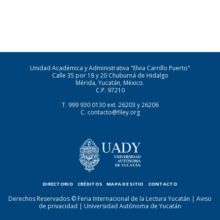
Unidad Académica y Administrativa "Elvia Carrillo Puerto"
Calle 35 por 18 y 20 Chuburná de Hidalgo
Mérida, Yucatán, México.
C.P. 97210
T.
999 930 0130
ext. 26203 y 26206
C.
contacto@filey.org
DIRECTORIO
CRÉDITOS
MAPA DE SITIO
CONTACTO
Derechos Reservados © Feria Internacional de la Lectura Yucatán |
Aviso
de privacidad
|
Universidad Autónoma de Yucatán