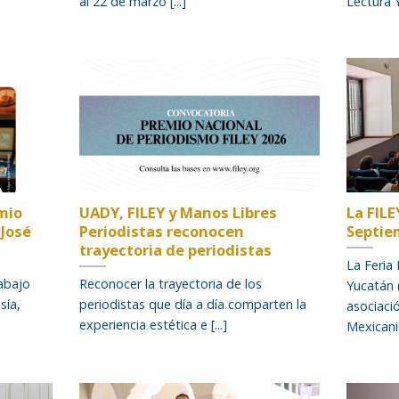
al 22 de marzo [...]
Lectura Y
emio
UADY, FILEY y Manos Libres
La FILE
«José
Periodistas reconocen
Septiem
trayectoria de periodistas
La Feria 
rabajo
Reconocer la trayectoria de los
Yucatán 
sía,
periodistas que día a día comparten la
asociaci
experiencia estética e [...]
Mexicanist