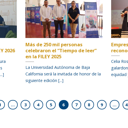
Más de 250 mil personas
Empres
EY 2026
celebraron el “Tiempo de leer”
recono
en la FILEY 2025
tura
Celia Ro
La Universidad Autónoma de Baja
as
galardon
California será la invitada de honor de la
..]
equidad y 
siguiente edición [...]
1
…
3
4
5
6
7
8
9
…
4