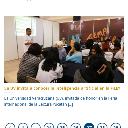
La UV invita a conocer la inteligencia artificial en la FILEY
La Universidad Veracruzana (UV), invitada de honor en la Feria
Internacional de la Lectura Yucatán [...]
1
…
24
25
26
27
28
29