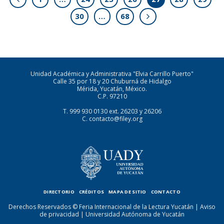
30
…
68
Unidad Académica y Administrativa "Elvia Carrillo Puerto"
Calle 35 por 18 y 20 Chuburná de Hidalgo
Mérida, Yucatán, México.
C.P. 97210
T.
999 930 0130
ext. 26203 y 26206
C.
contacto@filey.org
DIRECTORIO
CRÉDITOS
MAPA DE SITIO
CONTACTO
Derechos Reservados © Feria Internacional de la Lectura Yucatán |
Aviso
de privacidad
|
Universidad Autónoma de Yucatán