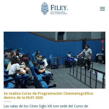
Skip
to
content
Se realiza Curso de Programación Cinematográfica
dentro de la FILEY 2025
Las salas de los Cines Siglo XXI son sede del Curso de